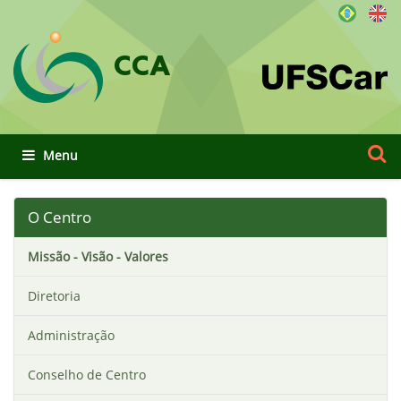
CCA
Busca
Busca
Toggle navigation
O Centro
Missão - Visão - Valores
Diretoria
Administração
Conselho de Centro