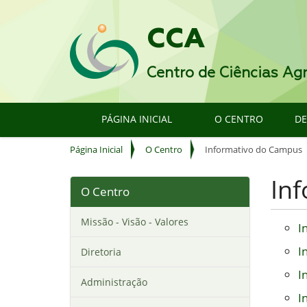
CCA
Centro de Ciências Agr
PÁGINA INICIAL
O CENTRO
D
V
Página Inicial
O Centro
Informativo do Campus
o
c
In
O Centro
ê
e
s
Missão - Visão - Valores
I
t
á
I
Diretoria
a
I
q
Administração
u
I