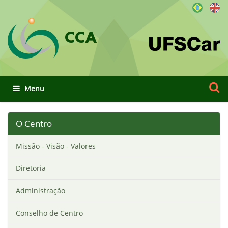
CCA
Busca
Busca
Toggle navigation
O Centro
Missão - Visão - Valores
Diretoria
Administração
Conselho de Centro